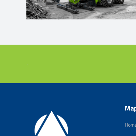
-
Map
Hom