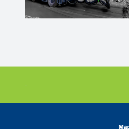
-
Map