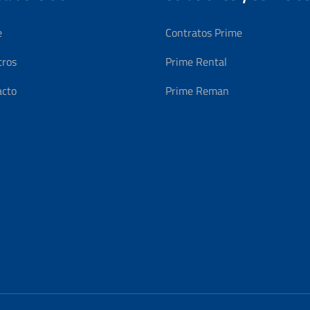
e
Contratos Prime
tros
Prime Rental
acto
Prime Reman